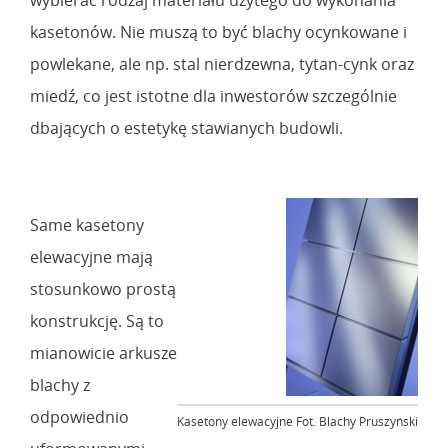
wybierać rodzaj materiału użytego do wykonania
kasetonów. Nie muszą to być blachy ocynkowane i
powlekane, ale np. stal nierdzewna, tytan-cynk oraz
miedź, co jest istotne dla inwestorów szczególnie
dbających o estetykę stawianych budowli.
Same kasetony
elewacyjne mają
stosunkowo prostą
konstrukcję. Są to
mianowicie arkusze
blachy z
odpowiednio
Kasetony elewacyjne Fot. Blachy Pruszyński