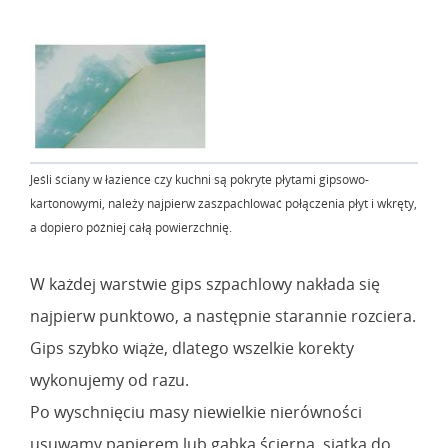
Jeśli ściany w łazience czy kuchni są pokryte płytami gipsowo-
kartonowymi, należy najpierw zaszpachlować połączenia płyt i wkręty,
a dopiero później całą powierzchnię.
W każdej warstwie gips szpachlowy nakłada się
najpierw punktowo, a następnie starannie rozciera.
Gips szybko wiąże, dlatego wszelkie korekty
wykonujemy od razu.
Po wyschnięciu masy niewielkie nierówności
usuwamy papierem lub gąbką ścierną, siatką do