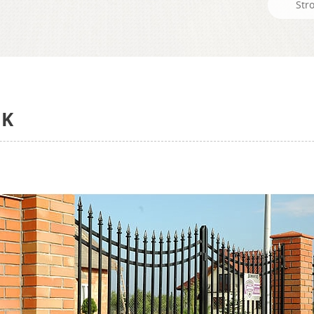
Str
IK