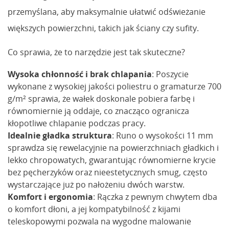
przemyślana, aby maksymalnie ułatwić odświeżanie
większych powierzchni, takich jak ściany czy sufity.
Co sprawia, że to narzędzie jest tak skuteczne?
Wysoka chłonność i brak chlapania
: Poszycie
wykonane z wysokiej jakości poliestru o gramaturze 700
g/m² sprawia, że wałek doskonale pobiera farbę i
równomiernie ją oddaje, co znacząco ogranicza
kłopotliwe chlapanie podczas pracy.
Idealnie gładka struktura
: Runo o wysokości 11 mm
sprawdza się rewelacyjnie na powierzchniach gładkich i
lekko chropowatych, gwarantując równomierne krycie
bez pęcherzyków oraz nieestetycznych smug, często
wystarczające już po nałożeniu dwóch warstw.
Komfort i ergonomia
: Rączka z pewnym chwytem dba
o komfort dłoni, a jej kompatybilność z kijami
teleskopowymi pozwala na wygodne malowanie