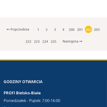
Poprzednia
1
2
3
4
200
201
202
203
Następna
222
223
224
225
GODZINY OTWARCIA
PROFI Bielsko-Biała
Poniedziałek - Piątek: 7:00-16:00