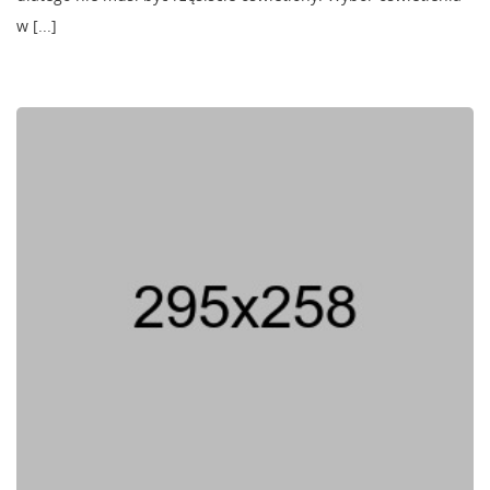
w [...]